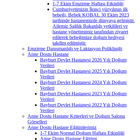
1-7 Ekim Emzirme Haftası Etkinliği
Cumhuriyetimizin İkinci yüzyılının ilk
bebeği, Bebek KOBAL 30 Ekim 2023
tarihinde hastanemizde dünyaya gelmiştir.
Ailemiz Sağlık Bakanlığı yetkilileri ve
hastane yönetimimiz tarafından ziyaret
edilerek bebeğimize doğum hediyesi
takdim edilmiştir.
Emzirme Danışmanlığı ve Laktasyon Polikliniği
Anne Dostu Hastane
Bayburt Devlet Hastanesi 2026 Yılı Doğum
Verileri
Bayburt Devlet Hastanesi 2025 Yılı Doğum
Verileri
Bayburt Devlet Hastanesi 2024 Yılı Doğum
Verileri
Bayburt Devlet Hastanesi 2023 Yılı Doğum
Verileri
Bayburt Devlet Hastanesi 2022 Yılı Doğum
Verileri
Anne Dostu Hastane Kriterleri ve Doğum Salonu
Görselleri
Anne Dostu Hastane Eğitimlerimiz
1-7 Ekim Normal Doğum Haftası Etkinliği
Anne Dostu Hastane Eğitimi