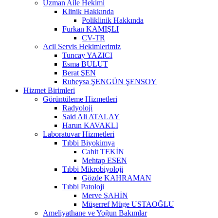
Uzman Aile Hekimi
Klinik Hakkında
Poliklinik Hakkında
Furkan KAMIŞLI
CV-TR
Acil Servis Hekimlerimiz
Tuncay YAZICI
Esma BULUT
Berat ŞEN
Rubeysa ŞENGÜN ŞENSOY
Hizmet Birimleri
Görüntüleme Hizmetleri
Radyoloji
Said Ali ATALAY
Harun KAVAKLI
Laboratuvar Hizmetleri
Tıbbi Biyokimya
Cahit TEKİN
Mehtap ESEN
Tıbbi Mikrobiyoloji
Gözde KAHRAMAN
Tıbbi Patoloji
Merve ŞAHİN
Müşerref Müge USTAOĞLU
Ameliyathane ve Yoğun Bakımlar