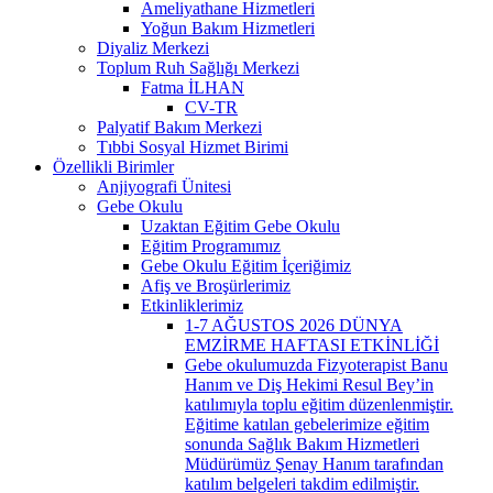
Ameliyathane Hizmetleri
Yoğun Bakım Hizmetleri
Diyaliz Merkezi
Toplum Ruh Sağlığı Merkezi
Fatma İLHAN
CV-TR
Palyatif Bakım Merkezi
Tıbbi Sosyal Hizmet Birimi
Özellikli Birimler
Anjiyografi Ünitesi
Gebe Okulu
Uzaktan Eğitim Gebe Okulu
Eğitim Programımız
Gebe Okulu Eğitim İçeriğimiz
Afiş ve Broşürlerimiz
Etkinliklerimiz
1-7 AĞUSTOS 2026 DÜNYA
EMZİRME HAFTASI ETKİNLİĞİ
Gebe okulumuzda Fizyoterapist Banu
Hanım ve Diş Hekimi Resul Bey’in
katılımıyla toplu eğitim düzenlenmiştir.
Eğitime katılan gebelerimize eğitim
sonunda Sağlık Bakım Hizmetleri
Müdürümüz Şenay Hanım tarafından
katılım belgeleri takdim edilmiştir.