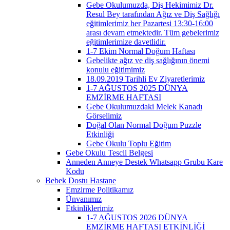
Gebe Okulumuzda, Diş Hekimimiz Dr.
Resul Bey tarafından Ağız ve Diş Sağlığı
eğitimlerimiz her Pazartesi 13:30-16:00
arası devam etmektedir. Tüm gebelerimiz
eğitimlerimize davetlidir.
1-7 Ekim Normal Doğum Haftası
Gebelikte ağız ve diş sağlığının önemi
konulu eğitimimiz
18.09.2019 Tarihli Ev Ziyaretlerimiz
1-7 AĞUSTOS 2025 DÜNYA
EMZİRME HAFTASI
Gebe Okulumuzdaki Melek Kanadı
Görselimiz
Doğal Olan Normal Doğum Puzzle
Etkinliği
Gebe Okulu Toplu Eğitim
Gebe Okulu Tescil Belgesi
Anneden Anneye Destek Whatsapp Grubu Kare
Kodu
Bebek Dostu Hastane
Emzirme Politikamız
Ünvanımız
Etkinliklerimiz
1-7 AĞUSTOS 2026 DÜNYA
EMZİRME HAFTASI ETKİNLİĞİ