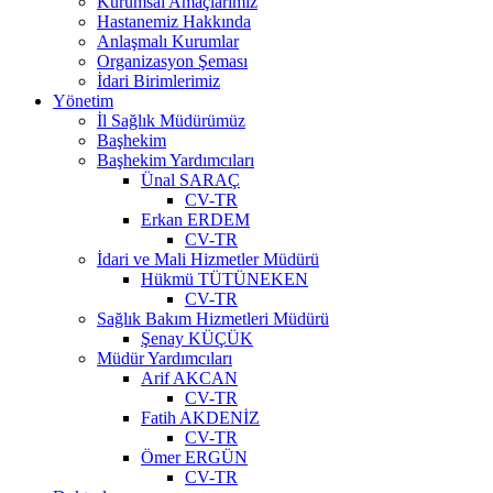
Kurumsal Amaçlarımız
Hastanemiz Hakkında
Anlaşmalı Kurumlar
Organizasyon Şeması
İdari Birimlerimiz
Yönetim
İl Sağlık Müdürümüz
Başhekim
Başhekim Yardımcıları
Ünal SARAÇ
CV-TR
Erkan ERDEM
CV-TR
İdari ve Mali Hizmetler Müdürü
Hükmü TÜTÜNEKEN
CV-TR
Sağlık Bakım Hizmetleri Müdürü
Şenay KÜÇÜK
Müdür Yardımcıları
Arif AKCAN
CV-TR
Fatih AKDENİZ
CV-TR
Ömer ERGÜN
CV-TR