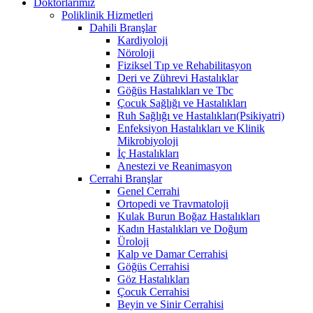
Doktorlarımız
Poliklinik Hizmetleri
Dahili Branşlar
Kardiyoloji
Nöroloji
Fiziksel Tıp ve Rehabilitasyon
Deri ve Zührevi Hastalıklar
Göğüs Hastalıkları ve Tbc
Çocuk Sağlığı ve Hastalıkları
Ruh Sağlığı ve Hastalıkları(Psikiyatri)
Enfeksiyon Hastalıkları ve Klinik
Mikrobiyoloji
İç Hastalıkları
Anestezi ve Reanimasyon
Cerrahi Branşlar
Genel Cerrahi
Ortopedi ve Travmatoloji
Kulak Burun Boğaz Hastalıkları
Kadın Hastalıkları ve Doğum
Üroloji
Kalp ve Damar Cerrahisi
Göğüs Cerrahisi
Göz Hastalıkları
Çocuk Cerrahisi
Beyin ve Sinir Cerrahisi