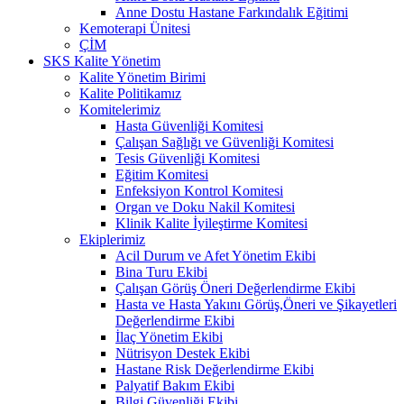
Anne Dostu Hastane Farkındalık Eğitimi
Kemoterapi Ünitesi
ÇİM
SKS Kalite Yönetim
Kalite Yönetim Birimi
Kalite Politikamız
Komitelerimiz
Hasta Güvenliği Komitesi
Çalışan Sağlığı ve Güvenliği Komitesi
Tesis Güvenliği Komitesi
Eğitim Komitesi
Enfeksiyon Kontrol Komitesi
Organ ve Doku Nakil Komitesi
Klinik Kalite İyileştirme Komitesi
Ekiplerimiz
Acil Durum ve Afet Yönetim Ekibi
Bina Turu Ekibi
Çalışan Görüş Öneri Değerlendirme Ekibi
Hasta ve Hasta Yakını Görüş,Öneri ve Şikayetleri
Değerlendirme Ekibi
İlaç Yönetim Ekibi
Nütrisyon Destek Ekibi
Hastane Risk Değerlendirme Ekibi
Palyatif Bakım Ekibi
Bilgi Güvenliği Ekibi