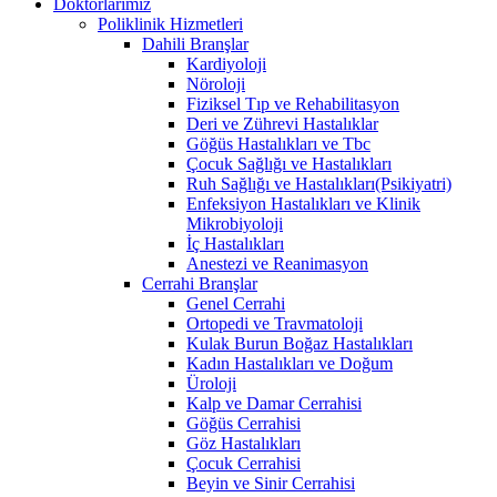
Doktorlarımız
Poliklinik Hizmetleri
Dahili Branşlar
Kardiyoloji
Nöroloji
Fiziksel Tıp ve Rehabilitasyon
Deri ve Zührevi Hastalıklar
Göğüs Hastalıkları ve Tbc
Çocuk Sağlığı ve Hastalıkları
Ruh Sağlığı ve Hastalıkları(Psikiyatri)
Enfeksiyon Hastalıkları ve Klinik
Mikrobiyoloji
İç Hastalıkları
Anestezi ve Reanimasyon
Cerrahi Branşlar
Genel Cerrahi
Ortopedi ve Travmatoloji
Kulak Burun Boğaz Hastalıkları
Kadın Hastalıkları ve Doğum
Üroloji
Kalp ve Damar Cerrahisi
Göğüs Cerrahisi
Göz Hastalıkları
Çocuk Cerrahisi
Beyin ve Sinir Cerrahisi