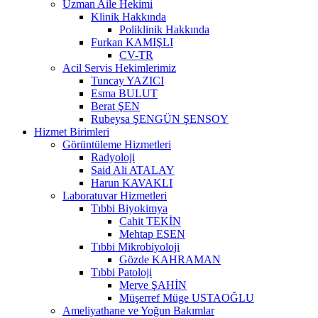
Uzman Aile Hekimi
Klinik Hakkında
Poliklinik Hakkında
Furkan KAMIŞLI
CV-TR
Acil Servis Hekimlerimiz
Tuncay YAZICI
Esma BULUT
Berat ŞEN
Rubeysa ŞENGÜN ŞENSOY
Hizmet Birimleri
Görüntüleme Hizmetleri
Radyoloji
Said Ali ATALAY
Harun KAVAKLI
Laboratuvar Hizmetleri
Tıbbi Biyokimya
Cahit TEKİN
Mehtap ESEN
Tıbbi Mikrobiyoloji
Gözde KAHRAMAN
Tıbbi Patoloji
Merve ŞAHİN
Müşerref Müge USTAOĞLU
Ameliyathane ve Yoğun Bakımlar