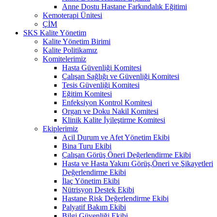
Anne Dostu Hastane Farkındalık Eğitimi
Kemoterapi Ünitesi
ÇİM
SKS Kalite Yönetim
Kalite Yönetim Birimi
Kalite Politikamız
Komitelerimiz
Hasta Güvenliği Komitesi
Çalışan Sağlığı ve Güvenliği Komitesi
Tesis Güvenliği Komitesi
Eğitim Komitesi
Enfeksiyon Kontrol Komitesi
Organ ve Doku Nakil Komitesi
Klinik Kalite İyileştirme Komitesi
Ekiplerimiz
Acil Durum ve Afet Yönetim Ekibi
Bina Turu Ekibi
Çalışan Görüş Öneri Değerlendirme Ekibi
Hasta ve Hasta Yakını Görüş,Öneri ve Şikayetleri
Değerlendirme Ekibi
İlaç Yönetim Ekibi
Nütrisyon Destek Ekibi
Hastane Risk Değerlendirme Ekibi
Palyatif Bakım Ekibi
Bilgi Güvenliği Ekibi