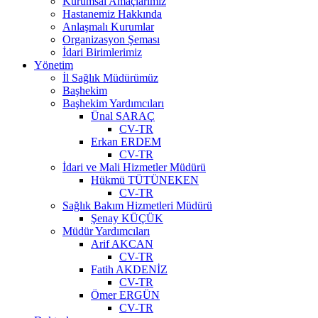
Kurumsal Amaçlarımız
Hastanemiz Hakkında
Anlaşmalı Kurumlar
Organizasyon Şeması
İdari Birimlerimiz
Yönetim
İl Sağlık Müdürümüz
Başhekim
Başhekim Yardımcıları
Ünal SARAÇ
CV-TR
Erkan ERDEM
CV-TR
İdari ve Mali Hizmetler Müdürü
Hükmü TÜTÜNEKEN
CV-TR
Sağlık Bakım Hizmetleri Müdürü
Şenay KÜÇÜK
Müdür Yardımcıları
Arif AKCAN
CV-TR
Fatih AKDENİZ
CV-TR
Ömer ERGÜN
CV-TR