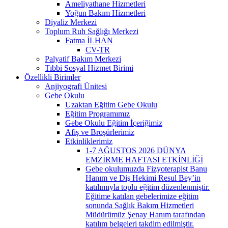
Ameliyathane Hizmetleri
Yoğun Bakım Hizmetleri
Diyaliz Merkezi
Toplum Ruh Sağlığı Merkezi
Fatma İLHAN
CV-TR
Palyatif Bakım Merkezi
Tıbbi Sosyal Hizmet Birimi
Özellikli Birimler
Anjiyografi Ünitesi
Gebe Okulu
Uzaktan Eğitim Gebe Okulu
Eğitim Programımız
Gebe Okulu Eğitim İçeriğimiz
Afiş ve Broşürlerimiz
Etkinliklerimiz
1-7 AĞUSTOS 2026 DÜNYA
EMZİRME HAFTASI ETKİNLİĞİ
Gebe okulumuzda Fizyoterapist Banu
Hanım ve Diş Hekimi Resul Bey’in
katılımıyla toplu eğitim düzenlenmiştir.
Eğitime katılan gebelerimize eğitim
sonunda Sağlık Bakım Hizmetleri
Müdürümüz Şenay Hanım tarafından
katılım belgeleri takdim edilmiştir.