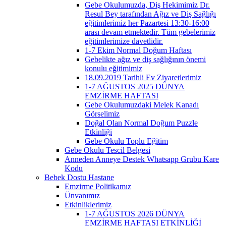
Gebe Okulumuzda, Diş Hekimimiz Dr.
Resul Bey tarafından Ağız ve Diş Sağlığı
eğitimlerimiz her Pazartesi 13:30-16:00
arası devam etmektedir. Tüm gebelerimiz
eğitimlerimize davetlidir.
1-7 Ekim Normal Doğum Haftası
Gebelikte ağız ve diş sağlığının önemi
konulu eğitimimiz
18.09.2019 Tarihli Ev Ziyaretlerimiz
1-7 AĞUSTOS 2025 DÜNYA
EMZİRME HAFTASI
Gebe Okulumuzdaki Melek Kanadı
Görselimiz
Doğal Olan Normal Doğum Puzzle
Etkinliği
Gebe Okulu Toplu Eğitim
Gebe Okulu Tescil Belgesi
Anneden Anneye Destek Whatsapp Grubu Kare
Kodu
Bebek Dostu Hastane
Emzirme Politikamız
Ünvanımız
Etkinliklerimiz
1-7 AĞUSTOS 2026 DÜNYA
EMZİRME HAFTASI ETKİNLİĞİ