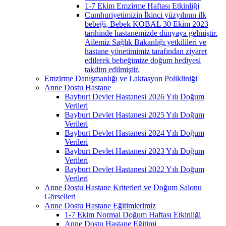
1-7 Ekim Emzirme Haftası Etkinliği
Cumhuriyetimizin İkinci yüzyılının ilk
bebeği, Bebek KOBAL 30 Ekim 2023
tarihinde hastanemizde dünyaya gelmiştir.
Ailemiz Sağlık Bakanlığı yetkilileri ve
hastane yönetimimiz tarafından ziyaret
edilerek bebeğimize doğum hediyesi
takdim edilmiştir.
Emzirme Danışmanlığı ve Laktasyon Polikliniği
Anne Dostu Hastane
Bayburt Devlet Hastanesi 2026 Yılı Doğum
Verileri
Bayburt Devlet Hastanesi 2025 Yılı Doğum
Verileri
Bayburt Devlet Hastanesi 2024 Yılı Doğum
Verileri
Bayburt Devlet Hastanesi 2023 Yılı Doğum
Verileri
Bayburt Devlet Hastanesi 2022 Yılı Doğum
Verileri
Anne Dostu Hastane Kriterleri ve Doğum Salonu
Görselleri
Anne Dostu Hastane Eğitimlerimiz
1-7 Ekim Normal Doğum Haftası Etkinliği
Anne Dostu Hastane Eğitimi