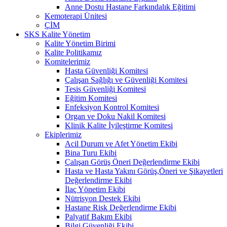
Anne Dostu Hastane Farkındalık Eğitimi
Kemoterapi Ünitesi
ÇİM
SKS Kalite Yönetim
Kalite Yönetim Birimi
Kalite Politikamız
Komitelerimiz
Hasta Güvenliği Komitesi
Çalışan Sağlığı ve Güvenliği Komitesi
Tesis Güvenliği Komitesi
Eğitim Komitesi
Enfeksiyon Kontrol Komitesi
Organ ve Doku Nakil Komitesi
Klinik Kalite İyileştirme Komitesi
Ekiplerimiz
Acil Durum ve Afet Yönetim Ekibi
Bina Turu Ekibi
Çalışan Görüş Öneri Değerlendirme Ekibi
Hasta ve Hasta Yakını Görüş,Öneri ve Şikayetleri
Değerlendirme Ekibi
İlaç Yönetim Ekibi
Nütrisyon Destek Ekibi
Hastane Risk Değerlendirme Ekibi
Palyatif Bakım Ekibi
Bilgi Güvenliği Ekibi