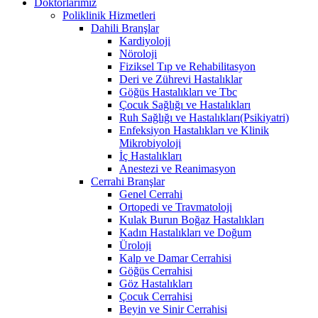
Doktorlarımız
Poliklinik Hizmetleri
Dahili Branşlar
Kardiyoloji
Nöroloji
Fiziksel Tıp ve Rehabilitasyon
Deri ve Zührevi Hastalıklar
Göğüs Hastalıkları ve Tbc
Çocuk Sağlığı ve Hastalıkları
Ruh Sağlığı ve Hastalıkları(Psikiyatri)
Enfeksiyon Hastalıkları ve Klinik
Mikrobiyoloji
İç Hastalıkları
Anestezi ve Reanimasyon
Cerrahi Branşlar
Genel Cerrahi
Ortopedi ve Travmatoloji
Kulak Burun Boğaz Hastalıkları
Kadın Hastalıkları ve Doğum
Üroloji
Kalp ve Damar Cerrahisi
Göğüs Cerrahisi
Göz Hastalıkları
Çocuk Cerrahisi
Beyin ve Sinir Cerrahisi