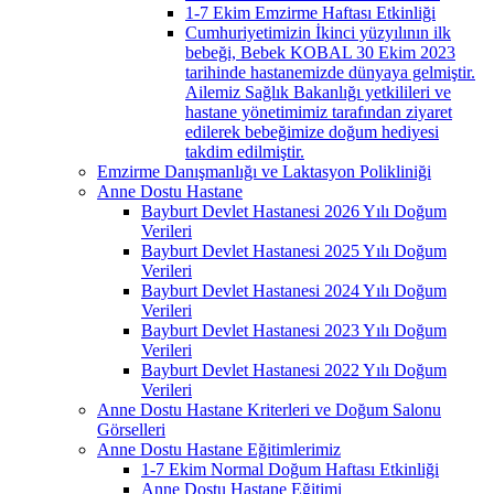
1-7 Ekim Emzirme Haftası Etkinliği
Cumhuriyetimizin İkinci yüzyılının ilk
bebeği, Bebek KOBAL 30 Ekim 2023
tarihinde hastanemizde dünyaya gelmiştir.
Ailemiz Sağlık Bakanlığı yetkilileri ve
hastane yönetimimiz tarafından ziyaret
edilerek bebeğimize doğum hediyesi
takdim edilmiştir.
Emzirme Danışmanlığı ve Laktasyon Polikliniği
Anne Dostu Hastane
Bayburt Devlet Hastanesi 2026 Yılı Doğum
Verileri
Bayburt Devlet Hastanesi 2025 Yılı Doğum
Verileri
Bayburt Devlet Hastanesi 2024 Yılı Doğum
Verileri
Bayburt Devlet Hastanesi 2023 Yılı Doğum
Verileri
Bayburt Devlet Hastanesi 2022 Yılı Doğum
Verileri
Anne Dostu Hastane Kriterleri ve Doğum Salonu
Görselleri
Anne Dostu Hastane Eğitimlerimiz
1-7 Ekim Normal Doğum Haftası Etkinliği
Anne Dostu Hastane Eğitimi