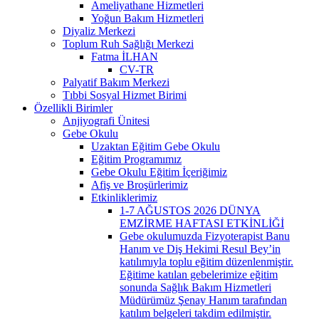
Ameliyathane Hizmetleri
Yoğun Bakım Hizmetleri
Diyaliz Merkezi
Toplum Ruh Sağlığı Merkezi
Fatma İLHAN
CV-TR
Palyatif Bakım Merkezi
Tıbbi Sosyal Hizmet Birimi
Özellikli Birimler
Anjiyografi Ünitesi
Gebe Okulu
Uzaktan Eğitim Gebe Okulu
Eğitim Programımız
Gebe Okulu Eğitim İçeriğimiz
Afiş ve Broşürlerimiz
Etkinliklerimiz
1-7 AĞUSTOS 2026 DÜNYA
EMZİRME HAFTASI ETKİNLİĞİ
Gebe okulumuzda Fizyoterapist Banu
Hanım ve Diş Hekimi Resul Bey’in
katılımıyla toplu eğitim düzenlenmiştir.
Eğitime katılan gebelerimize eğitim
sonunda Sağlık Bakım Hizmetleri
Müdürümüz Şenay Hanım tarafından
katılım belgeleri takdim edilmiştir.