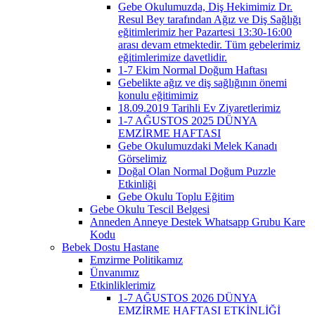
Gebe Okulumuzda, Diş Hekimimiz Dr.
Resul Bey tarafından Ağız ve Diş Sağlığı
eğitimlerimiz her Pazartesi 13:30-16:00
arası devam etmektedir. Tüm gebelerimiz
eğitimlerimize davetlidir.
1-7 Ekim Normal Doğum Haftası
Gebelikte ağız ve diş sağlığının önemi
konulu eğitimimiz
18.09.2019 Tarihli Ev Ziyaretlerimiz
1-7 AĞUSTOS 2025 DÜNYA
EMZİRME HAFTASI
Gebe Okulumuzdaki Melek Kanadı
Görselimiz
Doğal Olan Normal Doğum Puzzle
Etkinliği
Gebe Okulu Toplu Eğitim
Gebe Okulu Tescil Belgesi
Anneden Anneye Destek Whatsapp Grubu Kare
Kodu
Bebek Dostu Hastane
Emzirme Politikamız
Ünvanımız
Etkinliklerimiz
1-7 AĞUSTOS 2026 DÜNYA
EMZİRME HAFTASI ETKİNLİĞİ