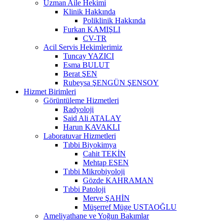
Uzman Aile Hekimi
Klinik Hakkında
Poliklinik Hakkında
Furkan KAMIŞLI
CV-TR
Acil Servis Hekimlerimiz
Tuncay YAZICI
Esma BULUT
Berat ŞEN
Rubeysa ŞENGÜN ŞENSOY
Hizmet Birimleri
Görüntüleme Hizmetleri
Radyoloji
Said Ali ATALAY
Harun KAVAKLI
Laboratuvar Hizmetleri
Tıbbi Biyokimya
Cahit TEKİN
Mehtap ESEN
Tıbbi Mikrobiyoloji
Gözde KAHRAMAN
Tıbbi Patoloji
Merve ŞAHİN
Müşerref Müge USTAOĞLU
Ameliyathane ve Yoğun Bakımlar