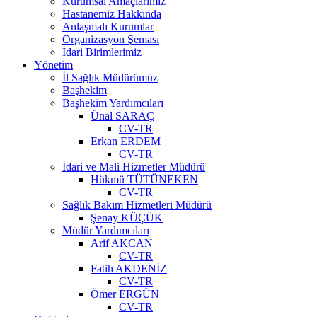
Kurumsal Amaçlarımız
Hastanemiz Hakkında
Anlaşmalı Kurumlar
Organizasyon Şeması
İdari Birimlerimiz
Yönetim
İl Sağlık Müdürümüz
Başhekim
Başhekim Yardımcıları
Ünal SARAÇ
CV-TR
Erkan ERDEM
CV-TR
İdari ve Mali Hizmetler Müdürü
Hükmü TÜTÜNEKEN
CV-TR
Sağlık Bakım Hizmetleri Müdürü
Şenay KÜÇÜK
Müdür Yardımcıları
Arif AKCAN
CV-TR
Fatih AKDENİZ
CV-TR
Ömer ERGÜN
CV-TR