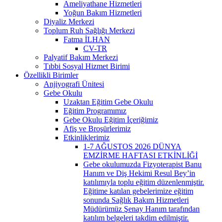
Ameliyathane Hizmetleri
Yoğun Bakım Hizmetleri
Diyaliz Merkezi
Toplum Ruh Sağlığı Merkezi
Fatma İLHAN
CV-TR
Palyatif Bakım Merkezi
Tıbbi Sosyal Hizmet Birimi
Özellikli Birimler
Anjiyografi Ünitesi
Gebe Okulu
Uzaktan Eğitim Gebe Okulu
Eğitim Programımız
Gebe Okulu Eğitim İçeriğimiz
Afiş ve Broşürlerimiz
Etkinliklerimiz
1-7 AĞUSTOS 2026 DÜNYA
EMZİRME HAFTASI ETKİNLİĞİ
Gebe okulumuzda Fizyoterapist Banu
Hanım ve Diş Hekimi Resul Bey’in
katılımıyla toplu eğitim düzenlenmiştir.
Eğitime katılan gebelerimize eğitim
sonunda Sağlık Bakım Hizmetleri
Müdürümüz Şenay Hanım tarafından
katılım belgeleri takdim edilmiştir.