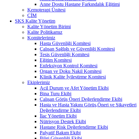
Anne Dostu Hastane Farkındalık Eğitimi
Kemoterapi Ünitesi
ÇİM
SKS Kalite Yönetim
Kalite Yönetim Birimi
Kalite Politikamız
Komitelerimiz
Hasta Güvenliği Komitesi
Çalışan Sağlığı ve Güvenliği Komitesi
Tesis Güvenliği Komitesi
Eğitim Komitesi
Enfeksiyon Kontrol Komitesi
Organ ve Doku Nakil Komitesi
Klinik Kalite İyileştirme Komitesi
Ekiplerimiz
Acil Durum ve Afet Yönetim Ekibi
Bina Turu Ekibi
Çalışan Görüş Öneri Değerlendirme Ekibi
Hasta ve Hasta Yakını Görüş,Öneri ve Şikayetleri
Değerlendirme Ekibi
İlaç Yönetim Ekibi
Nütrisyon Destek Ekibi
Hastane Risk Değerlendirme Ekibi
Palyatif Bakım Ekibi
Bilgi Güvenliği Ekibi