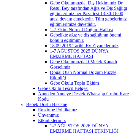
Gebe Okulumuzda, Diş Hekimimiz Dr.
Resul Bey tarafından Ağız ve Diş Sağlığı
eğitimlerimiz her Pazartesi 13:30-16:00
arası devam etmektedir. Tüm gebelerimiz
eğitimlerimize davetlidir.
1-7 Ekim Normal Doğum Haftası
Gebelikte ağız ve diş sağlığının önemi
konulu eğitimimiz
18.09.2019 Tarihli Ev Ziyaretlerimiz
1-7 AĞUSTOS 2025 DÜNYA
EMZİRME HAFTASI
Gebe Okulumuzdaki Melek Kanadı
Görselimiz
Doğal Olan Normal Doğum Puzzle
Etkinliği
Gebe Okulu Toplu Eğitim
Gebe Okulu Tescil Belgesi
Anneden Anneye Destek Whatsapp Grubu Kare
Kodu
Bebek Dostu Hastane
Emzirme Politikamız
Ünvanımız
Etkinliklerimiz
1-7 AĞUSTOS 2026 DÜNYA
EMZİRME HAFTASI ETKİNLİĞİ