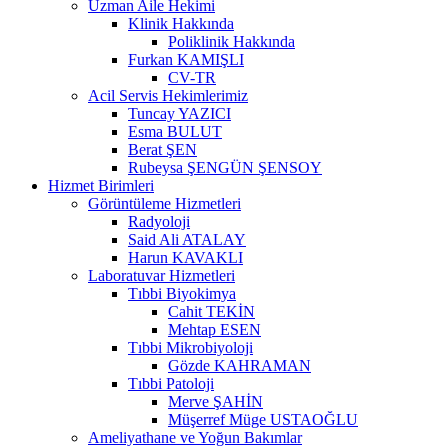
Uzman Aile Hekimi
Klinik Hakkında
Poliklinik Hakkında
Furkan KAMIŞLI
CV-TR
Acil Servis Hekimlerimiz
Tuncay YAZICI
Esma BULUT
Berat ŞEN
Rubeysa ŞENGÜN ŞENSOY
Hizmet Birimleri
Görüntüleme Hizmetleri
Radyoloji
Said Ali ATALAY
Harun KAVAKLI
Laboratuvar Hizmetleri
Tıbbi Biyokimya
Cahit TEKİN
Mehtap ESEN
Tıbbi Mikrobiyoloji
Gözde KAHRAMAN
Tıbbi Patoloji
Merve ŞAHİN
Müşerref Müge USTAOĞLU
Ameliyathane ve Yoğun Bakımlar