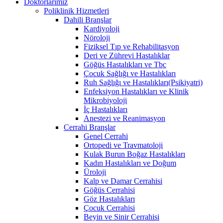
Doktorlarımız
Poliklinik Hizmetleri
Dahili Branşlar
Kardiyoloji
Nöroloji
Fiziksel Tıp ve Rehabilitasyon
Deri ve Zührevi Hastalıklar
Göğüs Hastalıkları ve Tbc
Çocuk Sağlığı ve Hastalıkları
Ruh Sağlığı ve Hastalıkları(Psikiyatri)
Enfeksiyon Hastalıkları ve Klinik
Mikrobiyoloji
İç Hastalıkları
Anestezi ve Reanimasyon
Cerrahi Branşlar
Genel Cerrahi
Ortopedi ve Travmatoloji
Kulak Burun Boğaz Hastalıkları
Kadın Hastalıkları ve Doğum
Üroloji
Kalp ve Damar Cerrahisi
Göğüs Cerrahisi
Göz Hastalıkları
Çocuk Cerrahisi
Beyin ve Sinir Cerrahisi