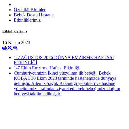
Özellikli Birimler
Bebek Dostu Hastane
Etkinliklerimiz
Etkinliklerimiz
16 Kasım 2023
1-7 AĞUSTOS 2026 DÜNYA EMZİRME HAFTASI
ETKİNLİĞİ
1-7 Ekim Emzirme Haftası Etkinliği
Cumhuriyetimizin İkinci yüzyılının ilk bebeği, Bebek
KOBAL 30 Ekim 2023 tarihinde hastanemizde dünyaya
gelmiştir. Ailemiz Sağlık Bakanlığı yetkilileri ve hastane
yönetimimiz tarafından ziyaret edilerek bebeğimize doğum
hediyesi takdim edilmiştir.