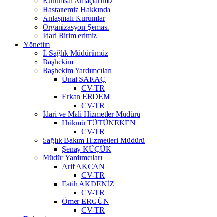
Kurumsal Amaçlarımız
Hastanemiz Hakkında
Anlaşmalı Kurumlar
Organizasyon Şeması
İdari Birimlerimiz
Yönetim
İl Sağlık Müdürümüz
Başhekim
Başhekim Yardımcıları
Ünal SARAÇ
CV-TR
Erkan ERDEM
CV-TR
İdari ve Mali Hizmetler Müdürü
Hükmü TÜTÜNEKEN
CV-TR
Sağlık Bakım Hizmetleri Müdürü
Şenay KÜÇÜK
Müdür Yardımcıları
Arif AKCAN
CV-TR
Fatih AKDENİZ
CV-TR
Ömer ERGÜN
CV-TR