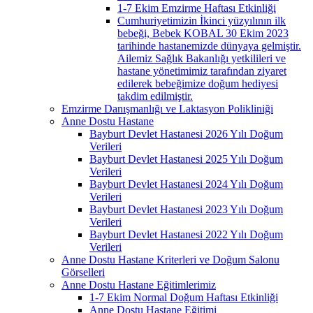
1-7 Ekim Emzirme Haftası Etkinliği
Cumhuriyetimizin İkinci yüzyılının ilk
bebeği, Bebek KOBAL 30 Ekim 2023
tarihinde hastanemizde dünyaya gelmiştir.
Ailemiz Sağlık Bakanlığı yetkilileri ve
hastane yönetimimiz tarafından ziyaret
edilerek bebeğimize doğum hediyesi
takdim edilmiştir.
Emzirme Danışmanlığı ve Laktasyon Polikliniği
Anne Dostu Hastane
Bayburt Devlet Hastanesi 2026 Yılı Doğum
Verileri
Bayburt Devlet Hastanesi 2025 Yılı Doğum
Verileri
Bayburt Devlet Hastanesi 2024 Yılı Doğum
Verileri
Bayburt Devlet Hastanesi 2023 Yılı Doğum
Verileri
Bayburt Devlet Hastanesi 2022 Yılı Doğum
Verileri
Anne Dostu Hastane Kriterleri ve Doğum Salonu
Görselleri
Anne Dostu Hastane Eğitimlerimiz
1-7 Ekim Normal Doğum Haftası Etkinliği
Anne Dostu Hastane Eğitimi