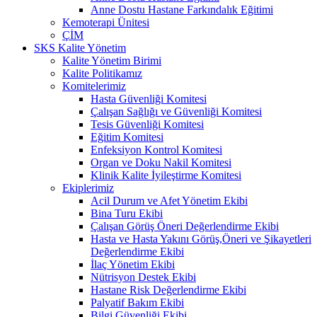
Anne Dostu Hastane Farkındalık Eğitimi
Kemoterapi Ünitesi
ÇİM
SKS Kalite Yönetim
Kalite Yönetim Birimi
Kalite Politikamız
Komitelerimiz
Hasta Güvenliği Komitesi
Çalışan Sağlığı ve Güvenliği Komitesi
Tesis Güvenliği Komitesi
Eğitim Komitesi
Enfeksiyon Kontrol Komitesi
Organ ve Doku Nakil Komitesi
Klinik Kalite İyileştirme Komitesi
Ekiplerimiz
Acil Durum ve Afet Yönetim Ekibi
Bina Turu Ekibi
Çalışan Görüş Öneri Değerlendirme Ekibi
Hasta ve Hasta Yakını Görüş,Öneri ve Şikayetleri
Değerlendirme Ekibi
İlaç Yönetim Ekibi
Nütrisyon Destek Ekibi
Hastane Risk Değerlendirme Ekibi
Palyatif Bakım Ekibi
Bilgi Güvenliği Ekibi