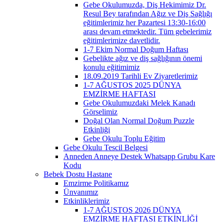
Gebe Okulumuzda, Diş Hekimimiz Dr.
Resul Bey tarafından Ağız ve Diş Sağlığı
eğitimlerimiz her Pazartesi 13:30-16:00
arası devam etmektedir. Tüm gebelerimiz
eğitimlerimize davetlidir.
1-7 Ekim Normal Doğum Haftası
Gebelikte ağız ve diş sağlığının önemi
konulu eğitimimiz
18.09.2019 Tarihli Ev Ziyaretlerimiz
1-7 AĞUSTOS 2025 DÜNYA
EMZİRME HAFTASI
Gebe Okulumuzdaki Melek Kanadı
Görselimiz
Doğal Olan Normal Doğum Puzzle
Etkinliği
Gebe Okulu Toplu Eğitim
Gebe Okulu Tescil Belgesi
Anneden Anneye Destek Whatsapp Grubu Kare
Kodu
Bebek Dostu Hastane
Emzirme Politikamız
Ünvanımız
Etkinliklerimiz
1-7 AĞUSTOS 2026 DÜNYA
EMZİRME HAFTASI ETKİNLİĞİ