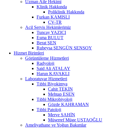
Uzman Aile Hekimi
Klinik Hakkında
Poliklinik Hakkında
Furkan KAMIŞLI
CV-TR
Acil Servis Hekimlerimiz
Tuncay YAZICI
Esma BULUT
Berat ŞEN
Rubeysa ŞENGÜN ŞENSOY
Hizmet Birimleri
Görüntüleme Hizmetleri
Radyoloji
Said Ali ATALAY
Harun KAVAKLI
Laboratuvar Hizmetleri
Tıbbi Biyokimya
Cahit TEKİN
Mehtap ESEN
Tıbbi Mikrobiyoloji
Gözde KAHRAMAN
Tıbbi Patoloji
Merve ŞAHİN
Müşerref Müge USTAOĞLU
Ameliyathane ve Yoğun Bakımlar