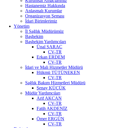
Kurumsal Amaçlarımız
Hastanemiz Hakkında
Anlaşmalı Kurumlar
Organizasyon Şeması
İdari Birimlerimiz
Yönetim
İl Sağlık Müdürümüz
Başhekim
Başhekim Yardımcıları
Ünal SARAÇ
CV-TR
Erkan ERDEM
CV-TR
İdari ve Mali Hizmetler Müdürü
Hükmü TÜTÜNEKEN
CV-TR
Sağlık Bakım Hizmetleri Müdürü
Şenay KÜÇÜK
Müdür Yardımcıları
Arif AKCAN
CV-TR
Fatih AKDENİZ
CV-TR
Ömer ERGÜN
CV-TR