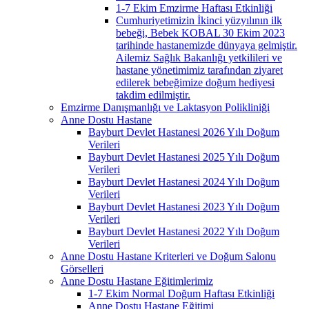
1-7 Ekim Emzirme Haftası Etkinliği
Cumhuriyetimizin İkinci yüzyılının ilk
bebeği, Bebek KOBAL 30 Ekim 2023
tarihinde hastanemizde dünyaya gelmiştir.
Ailemiz Sağlık Bakanlığı yetkilileri ve
hastane yönetimimiz tarafından ziyaret
edilerek bebeğimize doğum hediyesi
takdim edilmiştir.
Emzirme Danışmanlığı ve Laktasyon Polikliniği
Anne Dostu Hastane
Bayburt Devlet Hastanesi 2026 Yılı Doğum
Verileri
Bayburt Devlet Hastanesi 2025 Yılı Doğum
Verileri
Bayburt Devlet Hastanesi 2024 Yılı Doğum
Verileri
Bayburt Devlet Hastanesi 2023 Yılı Doğum
Verileri
Bayburt Devlet Hastanesi 2022 Yılı Doğum
Verileri
Anne Dostu Hastane Kriterleri ve Doğum Salonu
Görselleri
Anne Dostu Hastane Eğitimlerimiz
1-7 Ekim Normal Doğum Haftası Etkinliği
Anne Dostu Hastane Eğitimi