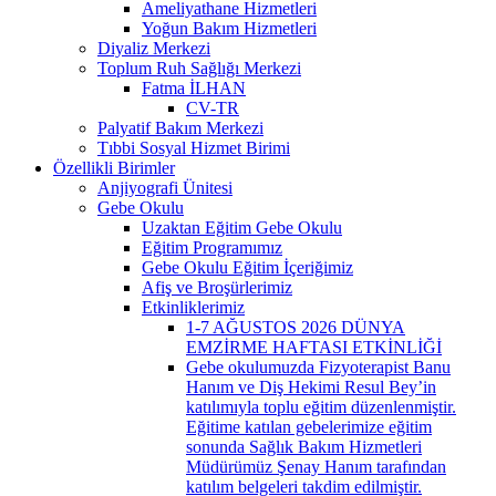
Ameliyathane Hizmetleri
Yoğun Bakım Hizmetleri
Diyaliz Merkezi
Toplum Ruh Sağlığı Merkezi
Fatma İLHAN
CV-TR
Palyatif Bakım Merkezi
Tıbbi Sosyal Hizmet Birimi
Özellikli Birimler
Anjiyografi Ünitesi
Gebe Okulu
Uzaktan Eğitim Gebe Okulu
Eğitim Programımız
Gebe Okulu Eğitim İçeriğimiz
Afiş ve Broşürlerimiz
Etkinliklerimiz
1-7 AĞUSTOS 2026 DÜNYA
EMZİRME HAFTASI ETKİNLİĞİ
Gebe okulumuzda Fizyoterapist Banu
Hanım ve Diş Hekimi Resul Bey’in
katılımıyla toplu eğitim düzenlenmiştir.
Eğitime katılan gebelerimize eğitim
sonunda Sağlık Bakım Hizmetleri
Müdürümüz Şenay Hanım tarafından
katılım belgeleri takdim edilmiştir.