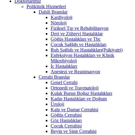
Doktorlarımız
Poliklinik Hizmetleri
Dahili Branşlar
Kardiyoloji
Nöroloji
Fiziksel Tıp ve Rehabilitasyon
Deri ve Zührevi Hastalıklar
Göğüs Hastalıkları ve Tbc
Çocuk Sağlığı ve Hastalıkları
Ruh Sağlığı ve Hastalıkları(Psikiyatri)
Enfeksiyon Hastalıkları ve Klinik
Mikrobiyoloji
İç Hastalıkları
Anestezi ve Reanimasyon
Cerrahi Branşlar
Genel Cerrahi
Ortopedi ve Travmatoloji
Kulak Burun Boğaz Hastalıkları
Kadın Hastalıkları ve Doğum
Üroloji
Kalp ve Damar Cerrahisi
Göğüs Cerrahisi
Göz Hastalıkları
Çocuk Cerrahisi
Beyin ve Sinir Cerrahisi