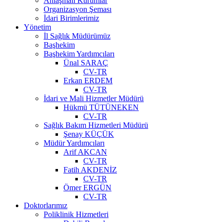
Anlaşmalı Kurumlar
Organizasyon Şeması
İdari Birimlerimiz
Yönetim
İl Sağlık Müdürümüz
Başhekim
Başhekim Yardımcıları
Ünal SARAÇ
CV-TR
Erkan ERDEM
CV-TR
İdari ve Mali Hizmetler Müdürü
Hükmü TÜTÜNEKEN
CV-TR
Sağlık Bakım Hizmetleri Müdürü
Şenay KÜÇÜK
Müdür Yardımcıları
Arif AKCAN
CV-TR
Fatih AKDENİZ
CV-TR
Ömer ERGÜN
CV-TR
Doktorlarımız
Poliklinik Hizmetleri