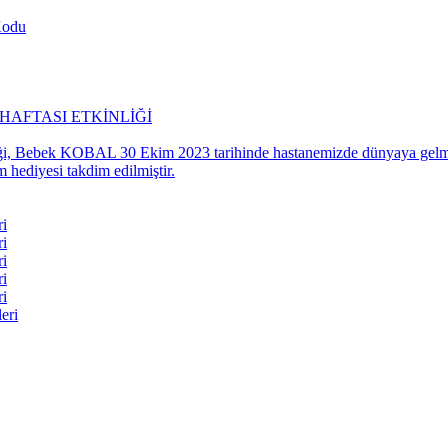
Kodu
HAFTASI ETKİNLİĞİ
eği, Bebek KOBAL 30 Ekim 2023 tarihinde hastanemizde dünyaya gelmişti
 hediyesi takdim edilmiştir.
ri
ri
ri
ri
ri
eri