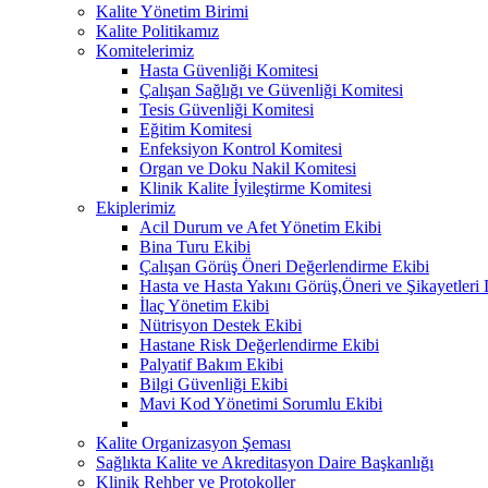
Kalite Yönetim Birimi
Kalite Politikamız
Komitelerimiz
Hasta Güvenliği Komitesi
Çalışan Sağlığı ve Güvenliği Komitesi
Tesis Güvenliği Komitesi
Eğitim Komitesi
Enfeksiyon Kontrol Komitesi
Organ ve Doku Nakil Komitesi
Klinik Kalite İyileştirme Komitesi
Ekiplerimiz
Acil Durum ve Afet Yönetim Ekibi
Bina Turu Ekibi
Çalışan Görüş Öneri Değerlendirme Ekibi
Hasta ve Hasta Yakını Görüş,Öneri ve Şikayetleri
İlaç Yönetim Ekibi
Nütrisyon Destek Ekibi
Hastane Risk Değerlendirme Ekibi
Palyatif Bakım Ekibi
Bilgi Güvenliği Ekibi
Mavi Kod Yönetimi Sorumlu Ekibi
Kalite Organizasyon Şeması
Sağlıkta Kalite ve Akreditasyon Daire Başkanlığı
Klinik Rehber ve Protokoller