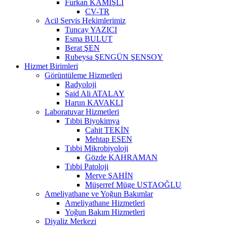
Furkan KAMIŞLI
CV-TR
Acil Servis Hekimlerimiz
Tuncay YAZICI
Esma BULUT
Berat ŞEN
Rubeysa ŞENGÜN ŞENSOY
Hizmet Birimleri
Görüntüleme Hizmetleri
Radyoloji
Said Ali ATALAY
Harun KAVAKLI
Laboratuvar Hizmetleri
Tıbbi Biyokimya
Cahit TEKİN
Mehtap ESEN
Tıbbi Mikrobiyoloji
Gözde KAHRAMAN
Tıbbi Patoloji
Merve ŞAHİN
Müşerref Müge USTAOĞLU
Ameliyathane ve Yoğun Bakımlar
Ameliyathane Hizmetleri
Yoğun Bakım Hizmetleri
Diyaliz Merkezi