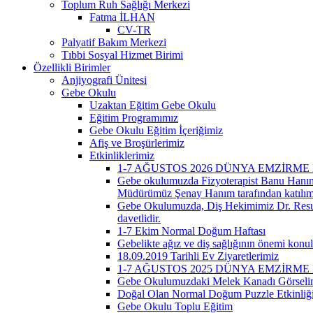
Toplum Ruh Sağlığı Merkezi
Fatma İLHAN
CV-TR
Palyatif Bakım Merkezi
Tıbbi Sosyal Hizmet Birimi
Özellikli Birimler
Anjiyografi Ünitesi
Gebe Okulu
Uzaktan Eğitim Gebe Okulu
Eğitim Programımız
Gebe Okulu Eğitim İçeriğimiz
Afiş ve Broşürlerimiz
Etkinliklerimiz
1-7 AĞUSTOS 2026 DÜNYA EMZİRME 
Gebe okulumuzda Fizyoterapist Banu Hanım v
Müdürümüz Şenay Hanım tarafından katılım b
Gebe Okulumuzda, Diş Hekimimiz Dr. Resul B
davetlidir.
1-7 Ekim Normal Doğum Haftası
Gebelikte ağız ve diş sağlığının önemi konu
18.09.2019 Tarihli Ev Ziyaretlerimiz
1-7 AĞUSTOS 2025 DÜNYA EMZİRME
Gebe Okulumuzdaki Melek Kanadı Görseli
Doğal Olan Normal Doğum Puzzle Etkinliğ
Gebe Okulu Toplu Eğitim