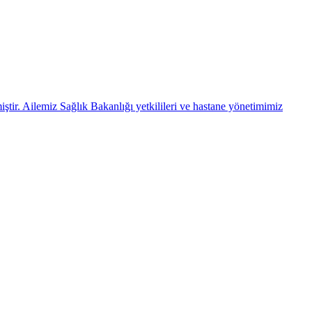
r. Ailemiz Sağlık Bakanlığı yetkilileri ve hastane yönetimimiz