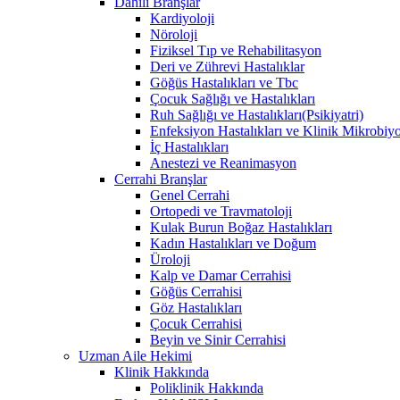
Dahili Branşlar
Kardiyoloji
Nöroloji
Fiziksel Tıp ve Rehabilitasyon
Deri ve Zührevi Hastalıklar
Göğüs Hastalıkları ve Tbc
Çocuk Sağlığı ve Hastalıkları
Ruh Sağlığı ve Hastalıkları(Psikiyatri)
Enfeksiyon Hastalıkları ve Klinik Mikrobiyo
İç Hastalıkları
Anestezi ve Reanimasyon
Cerrahi Branşlar
Genel Cerrahi
Ortopedi ve Travmatoloji
Kulak Burun Boğaz Hastalıkları
Kadın Hastalıkları ve Doğum
Üroloji
Kalp ve Damar Cerrahisi
Göğüs Cerrahisi
Göz Hastalıkları
Çocuk Cerrahisi
Beyin ve Sinir Cerrahisi
Uzman Aile Hekimi
Klinik Hakkında
Poliklinik Hakkında