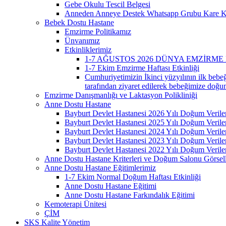
Gebe Okulu Tescil Belgesi
Anneden Anneye Destek Whatsapp Grubu Kare 
Bebek Dostu Hastane
Emzirme Politikamız
Ünvanımız
Etkinliklerimiz
1-7 AĞUSTOS 2026 DÜNYA EMZİRME 
1-7 Ekim Emzirme Haftası Etkinliği
Cumhuriyetimizin İkinci yüzyılının ilk beb
tarafından ziyaret edilerek bebeğimize doğum
Emzirme Danışmanlığı ve Laktasyon Polikliniği
Anne Dostu Hastane
Bayburt Devlet Hastanesi 2026 Yılı Doğum Verile
Bayburt Devlet Hastanesi 2025 Yılı Doğum Verile
Bayburt Devlet Hastanesi 2024 Yılı Doğum Verile
Bayburt Devlet Hastanesi 2023 Yılı Doğum Verile
Bayburt Devlet Hastanesi 2022 Yılı Doğum Verile
Anne Dostu Hastane Kriterleri ve Doğum Salonu Görsell
Anne Dostu Hastane Eğitimlerimiz
1-7 Ekim Normal Doğum Haftası Etkinliği
Anne Dostu Hastane Eğitimi
Anne Dostu Hastane Farkındalık Eğitimi
Kemoterapi Ünitesi
ÇİM
SKS Kalite Yönetim