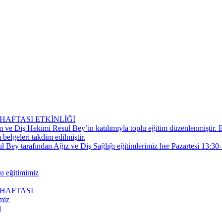
HAFTASI ETKİNLİĞİ
e Diş Hekimi Resul Bey’in katılımıyla toplu eğitim düzenlenmiştir. E
elgeleri takdim edilmiştir.
ey tarafından Ağız ve Diş Sağlığı eğitimlerimiz her Pazartesi 13:30-
lu eğitimimiz
 HAFTASI
miz
i