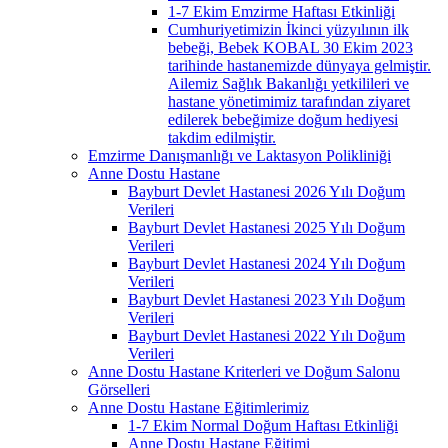
1-7 Ekim Emzirme Haftası Etkinliği
Cumhuriyetimizin İkinci yüzyılının ilk
bebeği, Bebek KOBAL 30 Ekim 2023
tarihinde hastanemizde dünyaya gelmiştir.
Ailemiz Sağlık Bakanlığı yetkilileri ve
hastane yönetimimiz tarafından ziyaret
edilerek bebeğimize doğum hediyesi
takdim edilmiştir.
Emzirme Danışmanlığı ve Laktasyon Polikliniği
Anne Dostu Hastane
Bayburt Devlet Hastanesi 2026 Yılı Doğum
Verileri
Bayburt Devlet Hastanesi 2025 Yılı Doğum
Verileri
Bayburt Devlet Hastanesi 2024 Yılı Doğum
Verileri
Bayburt Devlet Hastanesi 2023 Yılı Doğum
Verileri
Bayburt Devlet Hastanesi 2022 Yılı Doğum
Verileri
Anne Dostu Hastane Kriterleri ve Doğum Salonu
Görselleri
Anne Dostu Hastane Eğitimlerimiz
1-7 Ekim Normal Doğum Haftası Etkinliği
Anne Dostu Hastane Eğitimi