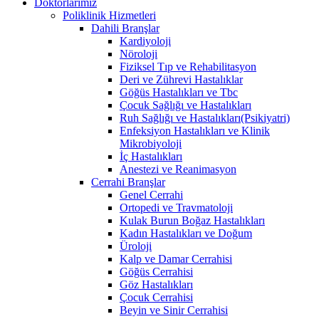
Doktorlarımız
Poliklinik Hizmetleri
Dahili Branşlar
Kardiyoloji
Nöroloji
Fiziksel Tıp ve Rehabilitasyon
Deri ve Zührevi Hastalıklar
Göğüs Hastalıkları ve Tbc
Çocuk Sağlığı ve Hastalıkları
Ruh Sağlığı ve Hastalıkları(Psikiyatri)
Enfeksiyon Hastalıkları ve Klinik
Mikrobiyoloji
İç Hastalıkları
Anestezi ve Reanimasyon
Cerrahi Branşlar
Genel Cerrahi
Ortopedi ve Travmatoloji
Kulak Burun Boğaz Hastalıkları
Kadın Hastalıkları ve Doğum
Üroloji
Kalp ve Damar Cerrahisi
Göğüs Cerrahisi
Göz Hastalıkları
Çocuk Cerrahisi
Beyin ve Sinir Cerrahisi