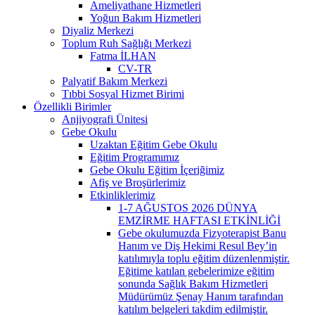
Ameliyathane Hizmetleri
Yoğun Bakım Hizmetleri
Diyaliz Merkezi
Toplum Ruh Sağlığı Merkezi
Fatma İLHAN
CV-TR
Palyatif Bakım Merkezi
Tıbbi Sosyal Hizmet Birimi
Özellikli Birimler
Anjiyografi Ünitesi
Gebe Okulu
Uzaktan Eğitim Gebe Okulu
Eğitim Programımız
Gebe Okulu Eğitim İçeriğimiz
Afiş ve Broşürlerimiz
Etkinliklerimiz
1-7 AĞUSTOS 2026 DÜNYA
EMZİRME HAFTASI ETKİNLİĞİ
Gebe okulumuzda Fizyoterapist Banu
Hanım ve Diş Hekimi Resul Bey’in
katılımıyla toplu eğitim düzenlenmiştir.
Eğitime katılan gebelerimize eğitim
sonunda Sağlık Bakım Hizmetleri
Müdürümüz Şenay Hanım tarafından
katılım belgeleri takdim edilmiştir.