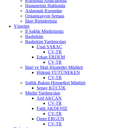
Kurumsal Amaçlarımız
Hastanemiz Hakkında
Anlaşmalı Kurumlar
Organizasyon Şeması
İdari Birimlerimiz
Yönetim
İl Sağlık Müdürümüz
Başhekim
Başhekim Yardımcıları
Ünal SARAÇ
CV-TR
Erkan ERDEM
CV-TR
İdari ve Mali Hizmetler Müdürü
Hükmü TÜTÜNEKEN
CV-TR
Sağlık Bakım Hizmetleri Müdürü
Şenay KÜÇÜK
Müdür Yardımcıları
Arif AKCAN
CV-TR
Fatih AKDENİZ
CV-TR
Ömer ERGÜN
CV-TR