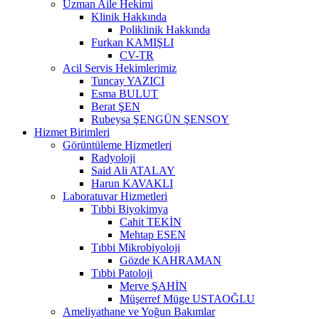
Uzman Aile Hekimi
Klinik Hakkında
Poliklinik Hakkında
Furkan KAMIŞLI
CV-TR
Acil Servis Hekimlerimiz
Tuncay YAZICI
Esma BULUT
Berat ŞEN
Rubeysa ŞENGÜN ŞENSOY
Hizmet Birimleri
Görüntüleme Hizmetleri
Radyoloji
Said Ali ATALAY
Harun KAVAKLI
Laboratuvar Hizmetleri
Tıbbi Biyokimya
Cahit TEKİN
Mehtap ESEN
Tıbbi Mikrobiyoloji
Gözde KAHRAMAN
Tıbbi Patoloji
Merve ŞAHİN
Müşerref Müge USTAOĞLU
Ameliyathane ve Yoğun Bakımlar