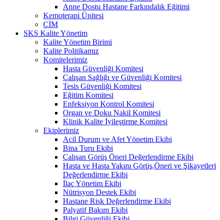
Anne Dostu Hastane Farkındalık Eğitimi
Kemoterapi Ünitesi
ÇİM
SKS Kalite Yönetim
Kalite Yönetim Birimi
Kalite Politikamız
Komitelerimiz
Hasta Güvenliği Komitesi
Çalışan Sağlığı ve Güvenliği Komitesi
Tesis Güvenliği Komitesi
Eğitim Komitesi
Enfeksiyon Kontrol Komitesi
Organ ve Doku Nakil Komitesi
Klinik Kalite İyileştirme Komitesi
Ekiplerimiz
Acil Durum ve Afet Yönetim Ekibi
Bina Turu Ekibi
Çalışan Görüş Öneri Değerlendirme Ekibi
Hasta ve Hasta Yakını Görüş,Öneri ve Şikayetleri
Değerlendirme Ekibi
İlaç Yönetim Ekibi
Nütrisyon Destek Ekibi
Hastane Risk Değerlendirme Ekibi
Palyatif Bakım Ekibi
Bilgi Güvenliği Ekibi