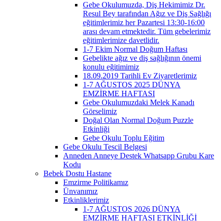
Gebe Okulumuzda, Diş Hekimimiz Dr.
Resul Bey tarafından Ağız ve Diş Sağlığı
eğitimlerimiz her Pazartesi 13:30-16:00
arası devam etmektedir. Tüm gebelerimiz
eğitimlerimize davetlidir.
1-7 Ekim Normal Doğum Haftası
Gebelikte ağız ve diş sağlığının önemi
konulu eğitimimiz
18.09.2019 Tarihli Ev Ziyaretlerimiz
1-7 AĞUSTOS 2025 DÜNYA
EMZİRME HAFTASI
Gebe Okulumuzdaki Melek Kanadı
Görselimiz
Doğal Olan Normal Doğum Puzzle
Etkinliği
Gebe Okulu Toplu Eğitim
Gebe Okulu Tescil Belgesi
Anneden Anneye Destek Whatsapp Grubu Kare
Kodu
Bebek Dostu Hastane
Emzirme Politikamız
Ünvanımız
Etkinliklerimiz
1-7 AĞUSTOS 2026 DÜNYA
EMZİRME HAFTASI ETKİNLİĞİ