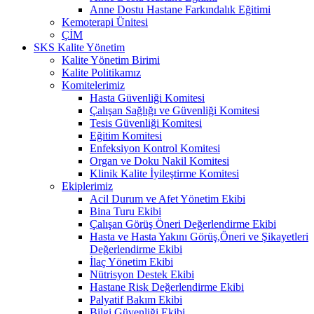
Anne Dostu Hastane Farkındalık Eğitimi
Kemoterapi Ünitesi
ÇİM
SKS Kalite Yönetim
Kalite Yönetim Birimi
Kalite Politikamız
Komitelerimiz
Hasta Güvenliği Komitesi
Çalışan Sağlığı ve Güvenliği Komitesi
Tesis Güvenliği Komitesi
Eğitim Komitesi
Enfeksiyon Kontrol Komitesi
Organ ve Doku Nakil Komitesi
Klinik Kalite İyileştirme Komitesi
Ekiplerimiz
Acil Durum ve Afet Yönetim Ekibi
Bina Turu Ekibi
Çalışan Görüş Öneri Değerlendirme Ekibi
Hasta ve Hasta Yakını Görüş,Öneri ve Şikayetleri
Değerlendirme Ekibi
İlaç Yönetim Ekibi
Nütrisyon Destek Ekibi
Hastane Risk Değerlendirme Ekibi
Palyatif Bakım Ekibi
Bilgi Güvenliği Ekibi