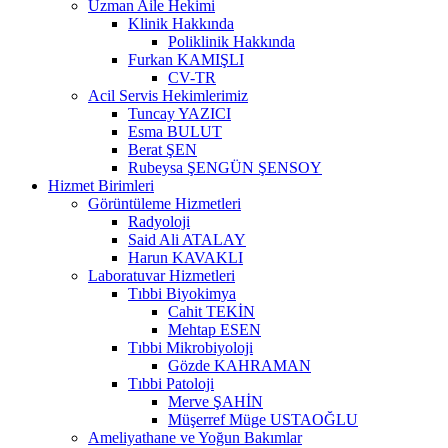
Uzman Aile Hekimi
Klinik Hakkında
Poliklinik Hakkında
Furkan KAMIŞLI
CV-TR
Acil Servis Hekimlerimiz
Tuncay YAZICI
Esma BULUT
Berat ŞEN
Rubeysa ŞENGÜN ŞENSOY
Hizmet Birimleri
Görüntüleme Hizmetleri
Radyoloji
Said Ali ATALAY
Harun KAVAKLI
Laboratuvar Hizmetleri
Tıbbi Biyokimya
Cahit TEKİN
Mehtap ESEN
Tıbbi Mikrobiyoloji
Gözde KAHRAMAN
Tıbbi Patoloji
Merve ŞAHİN
Müşerref Müge USTAOĞLU
Ameliyathane ve Yoğun Bakımlar