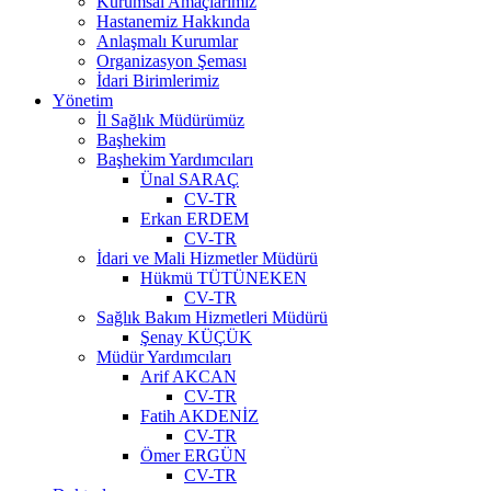
Kurumsal Amaçlarımız
Hastanemiz Hakkında
Anlaşmalı Kurumlar
Organizasyon Şeması
İdari Birimlerimiz
Yönetim
İl Sağlık Müdürümüz
Başhekim
Başhekim Yardımcıları
Ünal SARAÇ
CV-TR
Erkan ERDEM
CV-TR
İdari ve Mali Hizmetler Müdürü
Hükmü TÜTÜNEKEN
CV-TR
Sağlık Bakım Hizmetleri Müdürü
Şenay KÜÇÜK
Müdür Yardımcıları
Arif AKCAN
CV-TR
Fatih AKDENİZ
CV-TR
Ömer ERGÜN
CV-TR