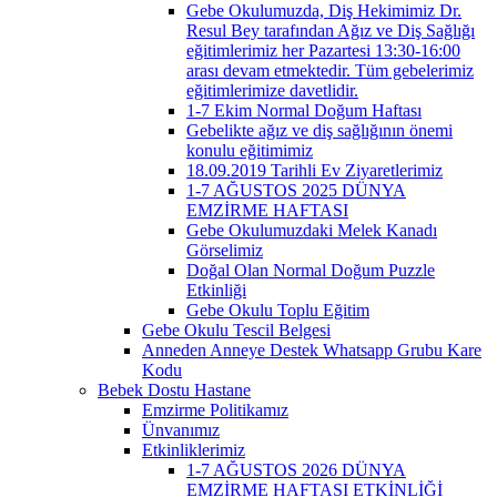
Gebe Okulumuzda, Diş Hekimimiz Dr.
Resul Bey tarafından Ağız ve Diş Sağlığı
eğitimlerimiz her Pazartesi 13:30-16:00
arası devam etmektedir. Tüm gebelerimiz
eğitimlerimize davetlidir.
1-7 Ekim Normal Doğum Haftası
Gebelikte ağız ve diş sağlığının önemi
konulu eğitimimiz
18.09.2019 Tarihli Ev Ziyaretlerimiz
1-7 AĞUSTOS 2025 DÜNYA
EMZİRME HAFTASI
Gebe Okulumuzdaki Melek Kanadı
Görselimiz
Doğal Olan Normal Doğum Puzzle
Etkinliği
Gebe Okulu Toplu Eğitim
Gebe Okulu Tescil Belgesi
Anneden Anneye Destek Whatsapp Grubu Kare
Kodu
Bebek Dostu Hastane
Emzirme Politikamız
Ünvanımız
Etkinliklerimiz
1-7 AĞUSTOS 2026 DÜNYA
EMZİRME HAFTASI ETKİNLİĞİ