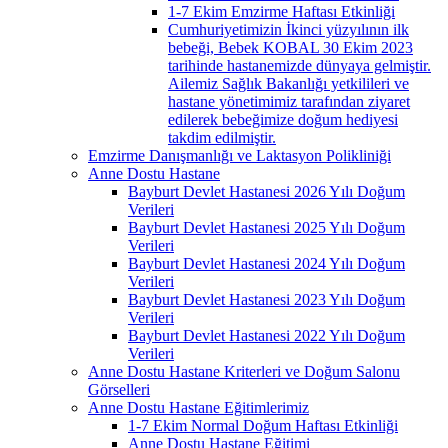
1-7 Ekim Emzirme Haftası Etkinliği
Cumhuriyetimizin İkinci yüzyılının ilk
bebeği, Bebek KOBAL 30 Ekim 2023
tarihinde hastanemizde dünyaya gelmiştir.
Ailemiz Sağlık Bakanlığı yetkilileri ve
hastane yönetimimiz tarafından ziyaret
edilerek bebeğimize doğum hediyesi
takdim edilmiştir.
Emzirme Danışmanlığı ve Laktasyon Polikliniği
Anne Dostu Hastane
Bayburt Devlet Hastanesi 2026 Yılı Doğum
Verileri
Bayburt Devlet Hastanesi 2025 Yılı Doğum
Verileri
Bayburt Devlet Hastanesi 2024 Yılı Doğum
Verileri
Bayburt Devlet Hastanesi 2023 Yılı Doğum
Verileri
Bayburt Devlet Hastanesi 2022 Yılı Doğum
Verileri
Anne Dostu Hastane Kriterleri ve Doğum Salonu
Görselleri
Anne Dostu Hastane Eğitimlerimiz
1-7 Ekim Normal Doğum Haftası Etkinliği
Anne Dostu Hastane Eğitimi