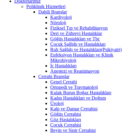
Doktorlarımız
Poliklinik Hizmetleri
Dahili Branşlar
Kardiyoloji
Nöroloji
Fiziksel Tıp ve Rehabilitasyon
Deri ve Zührevi Hastalıklar
Göğüs Hastalıkları ve Tbc
Çocuk Sağlığı ve Hastalıkları
Ruh Sağlığı ve Hastalıkları(Psikiyatri)
Enfeksiyon Hastalıkları ve Klinik
Mikrobiyoloji
İç Hastalıkları
Anestezi ve Reanimasyon
Cerrahi Branşlar
Genel Cerrahi
Ortopedi ve Travmatoloji
Kulak Burun Boğaz Hastalıkları
Kadın Hastalıkları ve Doğum
Üroloji
Kalp ve Damar Cerrahisi
Göğüs Cerrahisi
Göz Hastalıkları
Çocuk Cerrahisi
Beyin ve Sinir Cerrahisi