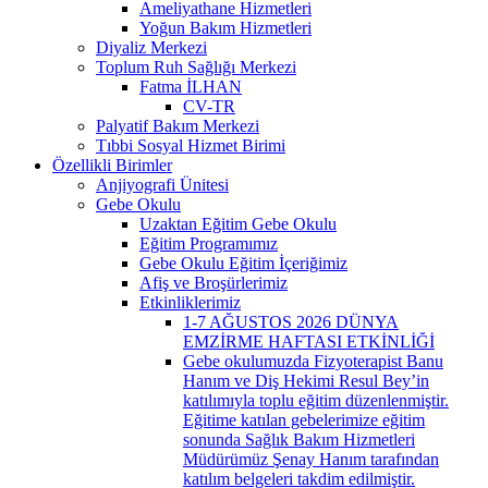
Ameliyathane Hizmetleri
Yoğun Bakım Hizmetleri
Diyaliz Merkezi
Toplum Ruh Sağlığı Merkezi
Fatma İLHAN
CV-TR
Palyatif Bakım Merkezi
Tıbbi Sosyal Hizmet Birimi
Özellikli Birimler
Anjiyografi Ünitesi
Gebe Okulu
Uzaktan Eğitim Gebe Okulu
Eğitim Programımız
Gebe Okulu Eğitim İçeriğimiz
Afiş ve Broşürlerimiz
Etkinliklerimiz
1-7 AĞUSTOS 2026 DÜNYA
EMZİRME HAFTASI ETKİNLİĞİ
Gebe okulumuzda Fizyoterapist Banu
Hanım ve Diş Hekimi Resul Bey’in
katılımıyla toplu eğitim düzenlenmiştir.
Eğitime katılan gebelerimize eğitim
sonunda Sağlık Bakım Hizmetleri
Müdürümüz Şenay Hanım tarafından
katılım belgeleri takdim edilmiştir.