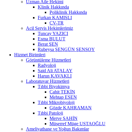
Uzman Aile Hekimi
Klinik Hakkında
Poliklinik Hakkında
Furkan KAMIŞLI
CV-TR
Acil Servis Hekimlerimiz
Tuncay YAZICI
Esma BULUT
Berat ŞEN
Rubeysa ŞENGÜN ŞENSOY
Hizmet Birimleri
Görüntüleme Hizmetleri
Radyoloji
Said Ali ATALAY
Harun KAVAKLI
Laboratuvar Hizmetleri
Tıbbi Biyokimya
Cahit TEKİN
Mehtap ESEN
Tıbbi Mikrobiyoloji
Gözde KAHRAMAN
Tıbbi Patoloji
Merve ŞAHİN
Müşerref Müge USTAOĞLU
Ameliyathane ve Yoğun Bakımlar