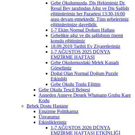
Gebe Okulumuzda, Diş Hekimimiz Dr.
Resul Bey tarafından Ağız ve Diş Sağlığı
eğitimlerimiz her Pazartesi 13:30-16:00
arası devam etmektedir. Tüm gebelerimiz
eğitimlerimize davetlidir.
1-7 Ekim Normal Doğum Haftası
Gebelikte ağız ve diş sağlığının önemi
konulu eğitimimiz
18.09.2019 Tarihli Ev Ziyaretlerimiz
1-7 AĞUSTOS 2025 DÜNYA
EMZİRME HAFTASI
Gebe Okulumuzdaki Melek Kanadı
Görselimiz
Doğal Olan Normal Doğum Puzzle
Etkinliği
Gebe Okulu Toplu Eğitim
Gebe Okulu Tescil Belgesi
Anneden Anneye Destek Whatsapp Grubu Kare
Kodu
Bebek Dostu Hastane
Emzirme Politikamız
Ünvanımız
Etkinliklerimiz
1-7 AĞUSTOS 2026 DÜNYA
EMZİRME HAFTASI ETKİNLİĞİ