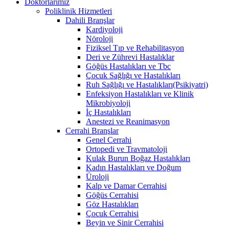
Doktorlarımız
Poliklinik Hizmetleri
Dahili Branşlar
Kardiyoloji
Nöroloji
Fiziksel Tıp ve Rehabilitasyon
Deri ve Zührevi Hastalıklar
Göğüs Hastalıkları ve Tbc
Çocuk Sağlığı ve Hastalıkları
Ruh Sağlığı ve Hastalıkları(Psikiyatri)
Enfeksiyon Hastalıkları ve Klinik
Mikrobiyoloji
İç Hastalıkları
Anestezi ve Reanimasyon
Cerrahi Branşlar
Genel Cerrahi
Ortopedi ve Travmatoloji
Kulak Burun Boğaz Hastalıkları
Kadın Hastalıkları ve Doğum
Üroloji
Kalp ve Damar Cerrahisi
Göğüs Cerrahisi
Göz Hastalıkları
Çocuk Cerrahisi
Beyin ve Sinir Cerrahisi