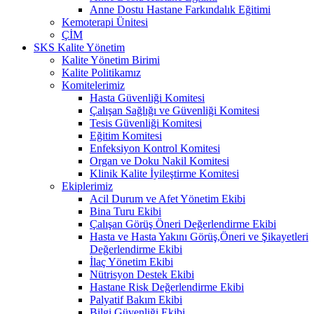
Anne Dostu Hastane Farkındalık Eğitimi
Kemoterapi Ünitesi
ÇİM
SKS Kalite Yönetim
Kalite Yönetim Birimi
Kalite Politikamız
Komitelerimiz
Hasta Güvenliği Komitesi
Çalışan Sağlığı ve Güvenliği Komitesi
Tesis Güvenliği Komitesi
Eğitim Komitesi
Enfeksiyon Kontrol Komitesi
Organ ve Doku Nakil Komitesi
Klinik Kalite İyileştirme Komitesi
Ekiplerimiz
Acil Durum ve Afet Yönetim Ekibi
Bina Turu Ekibi
Çalışan Görüş Öneri Değerlendirme Ekibi
Hasta ve Hasta Yakını Görüş,Öneri ve Şikayetleri
Değerlendirme Ekibi
İlaç Yönetim Ekibi
Nütrisyon Destek Ekibi
Hastane Risk Değerlendirme Ekibi
Palyatif Bakım Ekibi
Bilgi Güvenliği Ekibi