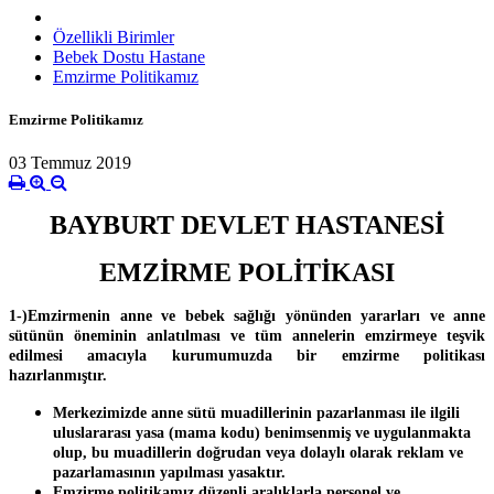
Özellikli Birimler
Bebek Dostu Hastane
Emzirme Politikamız
Emzirme Politikamız
03 Temmuz 2019
BAYBURT DEVLET HASTANESİ
EMZİRME POLİTİKASI
1-)Emzirmenin anne ve bebek sağlığı yönünden yararları ve anne
sütünün öneminin anlatılması ve tüm annelerin emzirmeye teşvik
edilmesi amacıyla kurumumuzda bir emzirme politikası
hazırlanmıştır.
Merkezimizde anne sütü muadillerinin pazarlanması ile ilgili
uluslararası yasa (mama kodu) benimsenmiş ve uygulanmakta
olup, bu muadillerin doğrudan veya dolaylı olarak reklam ve
pazarlamasının yapılması yasaktır.
Emzirme politikamız düzenli aralıklarla personel ve