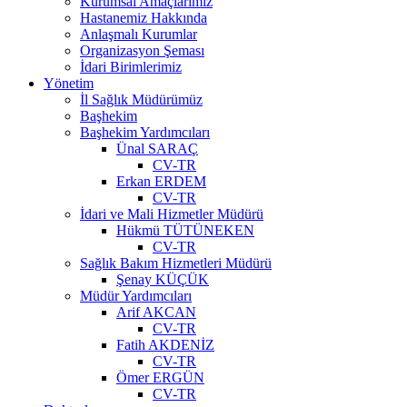
Kurumsal Amaçlarımız
Hastanemiz Hakkında
Anlaşmalı Kurumlar
Organizasyon Şeması
İdari Birimlerimiz
Yönetim
İl Sağlık Müdürümüz
Başhekim
Başhekim Yardımcıları
Ünal SARAÇ
CV-TR
Erkan ERDEM
CV-TR
İdari ve Mali Hizmetler Müdürü
Hükmü TÜTÜNEKEN
CV-TR
Sağlık Bakım Hizmetleri Müdürü
Şenay KÜÇÜK
Müdür Yardımcıları
Arif AKCAN
CV-TR
Fatih AKDENİZ
CV-TR
Ömer ERGÜN
CV-TR