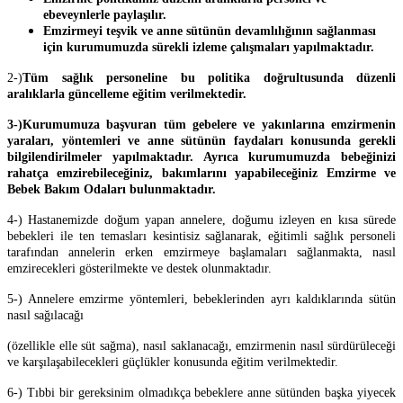
ebeveynlerle paylaşılır.
Emzirmeyi teşvik ve anne sütünün devamlılığının sağlanması
için kurumumuzda sürekli izleme çalışmaları yapılmaktadır.
2-)
Tüm sağlık personeline bu politika doğrultusunda düzenli
aralıklarla güncelleme eğitim verilmektedir.
3-)Kurumumuza başvuran tüm gebelere ve yakınlarına emzirmenin
yaraları, yöntemleri ve anne sütünün faydaları konusunda gerekli
bilgilendirilmeler yapılmaktadır. Ayrıca kurumumuzda bebeğinizi
rahatça emzirebileceğiniz, bakımlarını yapabileceğiniz
Emzirme ve
Bebek Bakım Odaları
bulunmaktadır.
4-) Hastanemizde doğum yapan annelere, doğumu izleyen en kısa sürede
bebekleri ile ten temasları kesintisiz sağlanarak, eğitimli sağlık personeli
tarafından annelerin erken emzirmeye başlamaları sağlanmakta, nasıl
emzirecekleri gösterilmekte ve destek olunmaktadır.
5-) Annelere emzirme yöntemleri, bebeklerinden ayrı kaldıklarında sütün
nasıl sağılacağı
(özellikle elle süt sağma), nasıl saklanacağı, emzirmenin nasıl sürdürüleceği
ve karşılaşabilecekleri güçlükler konusunda eğitim verilmektedir.
6-) Tıbbi bir gereksinim olmadıkça bebeklere anne sütünden başka yiyecek