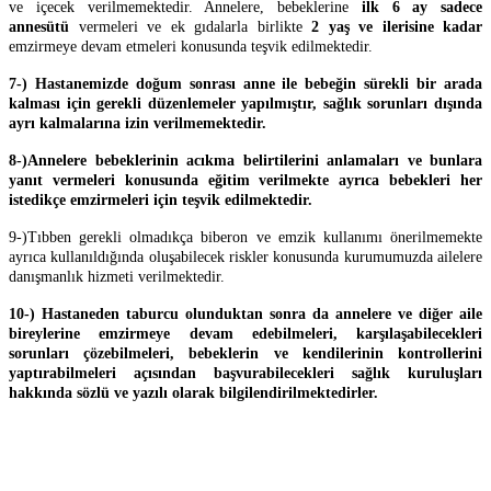
ve içecek verilmemektedir. Annelere, bebeklerine
ilk 6 ay sadece
annesütü
vermeleri ve ek gıdalarla birlikte
2 yaş ve ilerisine kadar
emzirmeye devam etmeleri konusunda teşvik edilmektedir.
7-) Hastanemizde doğum sonrası anne ile bebeğin sürekli bir arada
kalması için gerekli düzenlemeler yapılmıştır, sağlık sorunları dışında
ayrı kalmalarına izin verilmemektedir.
8-)Annelere bebeklerinin acıkma belirtilerini anlamaları ve bunlara
yanıt vermeleri konusunda eğitim verilmekte ayrıca bebekleri her
istedikçe emzirmeleri için teşvik edilmektedir.
9-)Tıbben gerekli olmadıkça biberon ve emzik kullanımı önerilmemekte
ayrıca kullanıldığında oluşabilecek riskler konusunda kurumumuzda ailelere
danışmanlık hizmeti verilmektedir.
10-)
Hastaneden taburcu olunduktan sonra da annelere ve diğer aile
bireylerine emzirmeye devam edebilmeleri, karşılaşabilecekleri
sorunları çözebilmeleri, bebeklerin ve kendilerinin kontrollerini
yaptırabilmeleri açısından başvurabilecekleri sağlık kuruluşları
hakkında sözlü ve yazılı olarak bilgilendirilmektedirler.