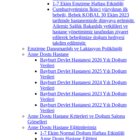
1-7 Ekim Emzirme Haftası Etkinliği
Cumhuriyetimizin İkinci yüzyılının ilk
bebeği, Bebek KOBAL 30 Ekim 2023
tarihinde hastanemizde dünyaya gelmiştir.
Ailemiz Sağlık Bakanlığı yetkilileri ve
hastane yönetimimiz tarafından ziyaret
edilerek bebeğimize doğum hediyesi
takdim edilmiştir.
Emzirme Danışmanlığı ve Laktasyon Polikliniği
Anne Dostu Hastane
Bayburt Devlet Hastanesi 2026 Yılı Doğum
Verileri
Bayburt Devlet Hastanesi 2025 Yılı Doğum
Verileri
Bayburt Devlet Hastanesi 2024 Yılı Doğum
Verileri
Bayburt Devlet Hastanesi 2023 Yılı Doğum
Verileri
Bayburt Devlet Hastanesi 2022 Yılı Doğum
Verileri
Anne Dostu Hastane Kriterleri ve Doğum Salonu
Görselleri
Anne Dostu Hastane Eğitimlerimiz
1-7 Ekim Normal Doğum Haftası Etkinliği
Anne Dostu Hastane Eğitimi