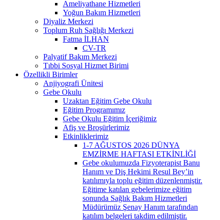
Ameliyathane Hizmetleri
Yoğun Bakım Hizmetleri
Diyaliz Merkezi
Toplum Ruh Sağlığı Merkezi
Fatma İLHAN
CV-TR
Palyatif Bakım Merkezi
Tıbbi Sosyal Hizmet Birimi
Özellikli Birimler
Anjiyografi Ünitesi
Gebe Okulu
Uzaktan Eğitim Gebe Okulu
Eğitim Programımız
Gebe Okulu Eğitim İçeriğimiz
Afiş ve Broşürlerimiz
Etkinliklerimiz
1-7 AĞUSTOS 2026 DÜNYA
EMZİRME HAFTASI ETKİNLİĞİ
Gebe okulumuzda Fizyoterapist Banu
Hanım ve Diş Hekimi Resul Bey’in
katılımıyla toplu eğitim düzenlenmiştir.
Eğitime katılan gebelerimize eğitim
sonunda Sağlık Bakım Hizmetleri
Müdürümüz Şenay Hanım tarafından
katılım belgeleri takdim edilmiştir.