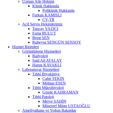
Uzman Aile Hekimi
Klinik Hakkında
Poliklinik Hakkında
Furkan KAMIŞLI
CV-TR
Acil Servis Hekimlerimiz
Tuncay YAZICI
Esma BULUT
Berat ŞEN
Rubeysa ŞENGÜN ŞENSOY
Hizmet Birimleri
Görüntüleme Hizmetleri
Radyoloji
Said Ali ATALAY
Harun KAVAKLI
Laboratuvar Hizmetleri
Tıbbi Biyokimya
Cahit TEKİN
Mehtap ESEN
Tıbbi Mikrobiyoloji
Gözde KAHRAMAN
Tıbbi Patoloji
Merve ŞAHİN
Müşerref Müge USTAOĞLU
Ameliyathane ve Yoğun Bakımlar