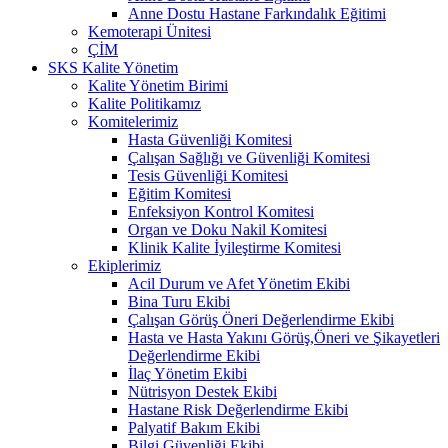
Anne Dostu Hastane Farkındalık Eğitimi
Kemoterapi Ünitesi
ÇİM
SKS Kalite Yönetim
Kalite Yönetim Birimi
Kalite Politikamız
Komitelerimiz
Hasta Güvenliği Komitesi
Çalışan Sağlığı ve Güvenliği Komitesi
Tesis Güvenliği Komitesi
Eğitim Komitesi
Enfeksiyon Kontrol Komitesi
Organ ve Doku Nakil Komitesi
Klinik Kalite İyileştirme Komitesi
Ekiplerimiz
Acil Durum ve Afet Yönetim Ekibi
Bina Turu Ekibi
Çalışan Görüş Öneri Değerlendirme Ekibi
Hasta ve Hasta Yakını Görüş,Öneri ve Şikayetleri
Değerlendirme Ekibi
İlaç Yönetim Ekibi
Nütrisyon Destek Ekibi
Hastane Risk Değerlendirme Ekibi
Palyatif Bakım Ekibi
Bilgi Güvenliği Ekibi