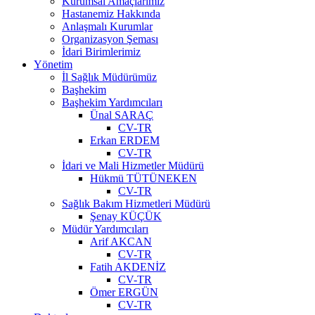
Kurumsal Amaçlarımız
Hastanemiz Hakkında
Anlaşmalı Kurumlar
Organizasyon Şeması
İdari Birimlerimiz
Yönetim
İl Sağlık Müdürümüz
Başhekim
Başhekim Yardımcıları
Ünal SARAÇ
CV-TR
Erkan ERDEM
CV-TR
İdari ve Mali Hizmetler Müdürü
Hükmü TÜTÜNEKEN
CV-TR
Sağlık Bakım Hizmetleri Müdürü
Şenay KÜÇÜK
Müdür Yardımcıları
Arif AKCAN
CV-TR
Fatih AKDENİZ
CV-TR
Ömer ERGÜN
CV-TR