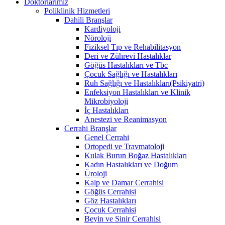
Doktorlarımız
Poliklinik Hizmetleri
Dahili Branşlar
Kardiyoloji
Nöroloji
Fiziksel Tıp ve Rehabilitasyon
Deri ve Zührevi Hastalıklar
Göğüs Hastalıkları ve Tbc
Çocuk Sağlığı ve Hastalıkları
Ruh Sağlığı ve Hastalıkları(Psikiyatri)
Enfeksiyon Hastalıkları ve Klinik
Mikrobiyoloji
İç Hastalıkları
Anestezi ve Reanimasyon
Cerrahi Branşlar
Genel Cerrahi
Ortopedi ve Travmatoloji
Kulak Burun Boğaz Hastalıkları
Kadın Hastalıkları ve Doğum
Üroloji
Kalp ve Damar Cerrahisi
Göğüs Cerrahisi
Göz Hastalıkları
Çocuk Cerrahisi
Beyin ve Sinir Cerrahisi