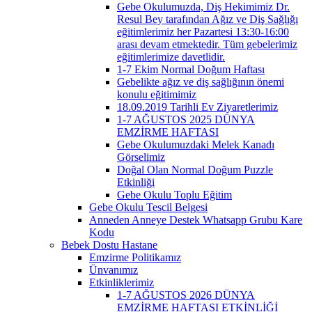
Gebe Okulumuzda, Diş Hekimimiz Dr.
Resul Bey tarafından Ağız ve Diş Sağlığı
eğitimlerimiz her Pazartesi 13:30-16:00
arası devam etmektedir. Tüm gebelerimiz
eğitimlerimize davetlidir.
1-7 Ekim Normal Doğum Haftası
Gebelikte ağız ve diş sağlığının önemi
konulu eğitimimiz
18.09.2019 Tarihli Ev Ziyaretlerimiz
1-7 AĞUSTOS 2025 DÜNYA
EMZİRME HAFTASI
Gebe Okulumuzdaki Melek Kanadı
Görselimiz
Doğal Olan Normal Doğum Puzzle
Etkinliği
Gebe Okulu Toplu Eğitim
Gebe Okulu Tescil Belgesi
Anneden Anneye Destek Whatsapp Grubu Kare
Kodu
Bebek Dostu Hastane
Emzirme Politikamız
Ünvanımız
Etkinliklerimiz
1-7 AĞUSTOS 2026 DÜNYA
EMZİRME HAFTASI ETKİNLİĞİ