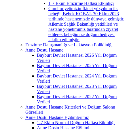
1-7 Ekim Emzirme Haftası Etkinliği
Cumhuriyetimizin İkinci yüzyılının ilk
bebeği, Bebek KOBAL 30 Ekim 2023
tarihinde hastanemizde dünyaya gelmiştir.
Ailemiz Sağlık Bakanlığı yetkilileri ve
hastane yönetimimiz tarafından ziyaret
edilerek bebeğimize doğum hediyesi
takdim edilmiştir.
Emzirme Danışmanlığı ve Laktasyon Polikliniği
Anne Dostu Hastane
Bayburt Devlet Hastanesi 2026 Yılı Doğum
Verileri
Bayburt Devlet Hastanesi 2025 Yılı Doğum
Verileri
Bayburt Devlet Hastanesi 2024 Yılı Doğum
Verileri
Bayburt Devlet Hastanesi 2023 Yılı Doğum
Verileri
Bayburt Devlet Hastanesi 2022 Yılı Doğum
Verileri
Anne Dostu Hastane Kriterleri ve Doğum Salonu
Görselleri
Anne Dostu Hastane Eğitimlerimiz
1-7 Ekim Normal Doğum Haftası Etkinliği
Anne Dostu Hastane Eğitimi