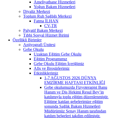
Ameliyathane Hizmetleri
Yoğun Bakım Hizmetleri
Diyaliz Merkezi
Toplum Ruh Sağlığı Merkezi
Fatma İLHAN
CV-TR
Palyatif Bakım Merkezi
Tıbbi Sosyal Hizmet Birimi
Özellikli Birimler
Anjiyografi Ünitesi
Gebe Okulu
Uzaktan Eğitim Gebe Okulu
Eğitim Programımız
Gebe Okulu Eğitim İçeriğimiz
Afiş ve Broşürlerimiz
Etkinliklerimiz
1-7 AĞUSTOS 2026 DÜNYA
EMZİRME HAFTASI ETKİNLİĞİ
Gebe okulumuzda Fizyoterapist Banu
Hanım ve Diş Hekimi Resul Bey’in
katılımıyla toplu eğitim düzenlenmiştir.
Eğitime katılan gebelerimize eğitim
sonunda Sağlık Bakım Hizmetleri
Müdürümüz Şenay Hanım tarafından
katılım belgeleri takdim edilmiştir.