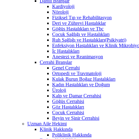
Dahili Branşlar
Kardiyoloji
Nöroloji
Fiziksel Tıp ve Rehabilitasyon
Deri ve Zührevi Hastalıklar
Göğüs Hastalıkları ve Tbc
Çocuk Sağlığı ve Hastalıkları
Ruh Sağlığı ve Hastalıkları(Psikiyatri)
Enfeksiyon Hastalıkları ve Klinik Mikrobiyo
İç Hastalıkları
Anestezi ve Reanimasyon
Cerrahi Branşlar
Genel Cerrahi
Ortopedi ve Travmatoloji
Kulak Burun Boğaz Hastalıkları
Kadın Hastalıkları ve Doğum
Üroloji
Kalp ve Damar Cerrahisi
Göğüs Cerrahisi
Göz Hastalıkları
Çocuk Cerrahisi
Beyin ve Sinir Cerrahisi
Uzman Aile Hekimi
Klinik Hakkında
Poliklinik Hakkında