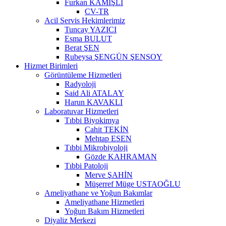
Furkan KAMIŞLI
CV-TR
Acil Servis Hekimlerimiz
Tuncay YAZICI
Esma BULUT
Berat ŞEN
Rubeysa ŞENGÜN ŞENSOY
Hizmet Birimleri
Görüntüleme Hizmetleri
Radyoloji
Said Ali ATALAY
Harun KAVAKLI
Laboratuvar Hizmetleri
Tıbbi Biyokimya
Cahit TEKİN
Mehtap ESEN
Tıbbi Mikrobiyoloji
Gözde KAHRAMAN
Tıbbi Patoloji
Merve ŞAHİN
Müşerref Müge USTAOĞLU
Ameliyathane ve Yoğun Bakımlar
Ameliyathane Hizmetleri
Yoğun Bakım Hizmetleri
Diyaliz Merkezi