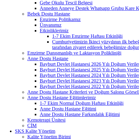
Gebe Okulu Tescil Belgesi
Anneden Anneye Destek Whatsapp Grubu Kare 
Bebek Dostu Hastane
Emzirme Politikamız
Ünvanımız
Etkinliklerimiz
1-7 Ekim Emzirme Haftası Etkinliği
Cumhuriyetimizin İkinci yüzyılının ilk beb
tarafından ziyaret edilerek bebeğimize doğum
Emzirme Danışmanlığı ve Laktasyon Polikliniği
Anne Dostu Hastane
Bayburt Devlet Hastanesi 2026 Yılı Doğum Verile
Bayburt Devlet Hastanesi 2025 Yılı Doğum Verile
Bayburt Devlet Hastanesi 2024 Yılı Doğum Verile
Bayburt Devlet Hastanesi 2023 Yılı Doğum Verile
Bayburt Devlet Hastanesi 2022 Yılı Doğum Verile
Anne Dostu Hastane Kriterleri ve Doğum Salonu Görsell
Anne Dostu Hastane Eğitimlerimiz
1-7 Ekim Normal Doğum Haftası Etkinliği
Anne Dostu Hastane Eğitimi
Anne Dostu Hastane Farkındalık Eğitimi
Kemoterapi Ünitesi
ÇİM
SKS Kalite Yönetim
Kalite Yönetim Birimi