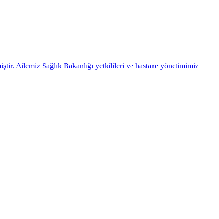
r. Ailemiz Sağlık Bakanlığı yetkilileri ve hastane yönetimimiz