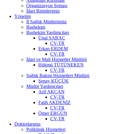
Anlaşmalı Kurumlar
Organizasyon Şeması
İdari Birimlerimiz
Yönetim
İl Sağlık Müdürümüz
Başhekim
Başhekim Yardımcıları
Ünal SARAÇ
CV-TR
Erkan ERDEM
CV-TR
İdari ve Mali Hizmetler Müdürü
Hükmü TÜTÜNEKEN
CV-TR
Sağlık Bakım Hizmetleri Müdürü
Şenay KÜÇÜK
Müdür Yardımcıları
Arif AKCAN
CV-TR
Fatih AKDENİZ
CV-TR
Ömer ERGÜN
CV-TR
Doktorlarımız
Poliklinik Hizmetleri