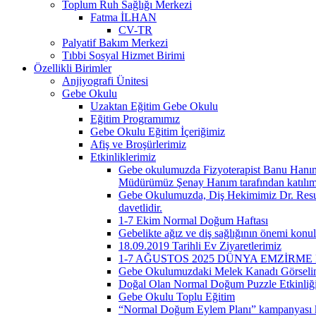
Toplum Ruh Sağlığı Merkezi
Fatma İLHAN
CV-TR
Palyatif Bakım Merkezi
Tıbbi Sosyal Hizmet Birimi
Özellikli Birimler
Anjiyografi Ünitesi
Gebe Okulu
Uzaktan Eğitim Gebe Okulu
Eğitim Programımız
Gebe Okulu Eğitim İçeriğimiz
Afiş ve Broşürlerimiz
Etkinliklerimiz
Gebe okulumuzda Fizyoterapist Banu Hanım v
Müdürümüz Şenay Hanım tarafından katılım b
Gebe Okulumuzda, Diş Hekimimiz Dr. Resul B
davetlidir.
1-7 Ekim Normal Doğum Haftası
Gebelikte ağız ve diş sağlığının önemi konu
18.09.2019 Tarihli Ev Ziyaretlerimiz
1-7 AĞUSTOS 2025 DÜNYA EMZİRME
Gebe Okulumuzdaki Melek Kanadı Görseli
Doğal Olan Normal Doğum Puzzle Etkinliğ
Gebe Okulu Toplu Eğitim
“Normal Doğum Eylem Planı” kampanyası kap