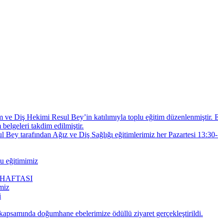
e Diş Hekimi Resul Bey’in katılımıyla toplu eğitim düzenlenmiştir. E
elgeleri takdim edilmiştir.
ey tarafından Ağız ve Diş Sağlığı eğitimlerimiz her Pazartesi 13:30-
lu eğitimimiz
 HAFTASI
miz
i
samında doğumhane ebelerimize ödüllü ziyaret gerçekleştirildi.