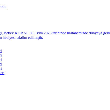
Kodu
eği, Bebek KOBAL 30 Ekim 2023 tarihinde hastanemizde dünyaya gelmişti
 hediyesi takdim edilmiştir.
ri
ri
ri
ri
ri
eri