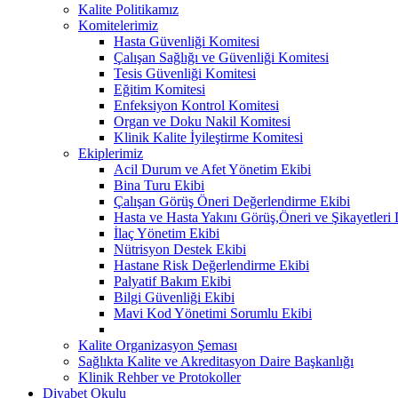
Kalite Politikamız
Komitelerimiz
Hasta Güvenliği Komitesi
Çalışan Sağlığı ve Güvenliği Komitesi
Tesis Güvenliği Komitesi
Eğitim Komitesi
Enfeksiyon Kontrol Komitesi
Organ ve Doku Nakil Komitesi
Klinik Kalite İyileştirme Komitesi
Ekiplerimiz
Acil Durum ve Afet Yönetim Ekibi
Bina Turu Ekibi
Çalışan Görüş Öneri Değerlendirme Ekibi
Hasta ve Hasta Yakını Görüş,Öneri ve Şikayetleri
İlaç Yönetim Ekibi
Nütrisyon Destek Ekibi
Hastane Risk Değerlendirme Ekibi
Palyatif Bakım Ekibi
Bilgi Güvenliği Ekibi
Mavi Kod Yönetimi Sorumlu Ekibi
Kalite Organizasyon Şeması
Sağlıkta Kalite ve Akreditasyon Daire Başkanlığı
Klinik Rehber ve Protokoller
Diyabet Okulu